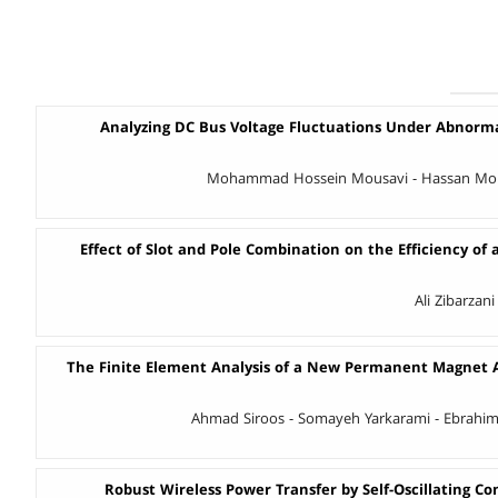
Analyzing DC Bus Voltage Fluctuations Under Abnorma
Mohammad Hossein Mousavi - Hassan Mo
Effect of Slot and Pole Combination on the Efficiency o
Ali Zibarzani
The Finite Element Analysis of a New Permanent Magnet 
Ahmad Siroos - Somayeh Yarkarami - Ebrahim 
Robust Wireless Power Transfer by Self-Oscillating Co