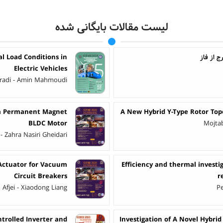
لیست مقالات بایگانی شده
 از فاز
l Load Conditions in
Electric Vehicles
radi - Amin Mahmoudi
f a Permanent Magnet
A New Hybrid Y-Type Rotor Top
BLDC Motor
Mojtab
 - Zahra Nasiri Gheidari
Actuator for Vacuum
Efficiency and thermal invest
Circuit Breakers
r
Afjei - Xiaodong Liang
P
ntrolled Inverter and
Investigation of A Novel Hybrid