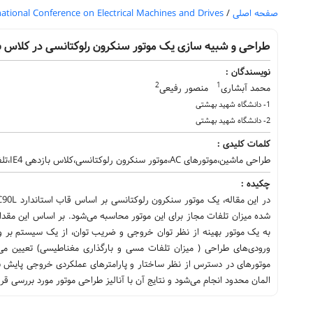
صفحه اصلی
/
national Conference on Electrical Machines and Drives
طراحی و شبیه سازی یک موتور سنکرون رلوکتانسی در کلاس بازد
نویسندگان :
2
1
محمد آبشاری
منصور رفیعی
1- دانشگاه شهید بهشتی
2- دانشگاه شهید بهشتی
کلمات کلیدی :
طراحی ماشین،موتورهای AC،موتور سنکرون رلوکتانسی،کلاس بازدهی IE4،تلفات موتور،استانداردIEC
چکیده :
شده میزان تلفات مجاز برای این موتور محاسبه می‌شود. بر اساس این مق
به یک موتور بهینه از نظر توان خروجی و ضریب توان، از یک سیستم بر واح
ورودی‌های طراحی ( میزان تلفات مسی و بارگذاری مغناطیسی) تعیین می‌ش
موتورهای در دسترس از نظر ساختار و پارامترهای عملکردی خروجی پایش ش
المان محدود انجام می‌شود و نتایج آن با آنالیز طراحی موتور مورد بررسی قرار