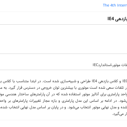
The 4th Inter
هی IE4
در این مقاله، یک موتور سنکرون رلوکتانسی بر اساس قاب استاندارد IEC90L و کلاس بازدهی IE4 طراحی و شبیه‌سازی شده است. در ابتدا مت
دار تلفات سعی شده است موتوری با بیشترین توان خروجی در دسترس قرار گیرد. به م
د پارامتری برای آنالیز موتور استفاده شده که در آن پارامترهای ساختار هندسی مو
ود. در ادامه بر اساس این مدل پارامتری و بازه مجاز تغییرات پارامترهای بر وا
ده و مدل نهایی موتور انتخاب می‌شود. و در پایان بر اساس مدل نهایی انتخاب شده،
 می‌گیرد.