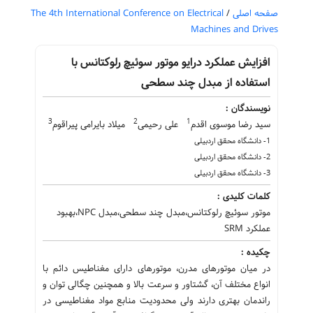
صفحه اصلی
/
The 4th International Conference on Electrical
Machines and Drives
افزایش عملکرد درایو موتور سوئیچ رلوکتانس با
استفاده از مبدل چند سطحی
نویسندگان :
3
2
1
سید رضا موسوی اقدم
علی رحیمی
میلاد بایرامی پیراقوم
1- دانشگاه محقق اردبیلی
2- دانشگاه محقق اردبیلی
3- دانشگاه محقق اردبیلی
کلمات کلیدی :
موتور سوئیچ رلوکتانس،مبدل چند سطحی،مبدل NPC،بهبود
عملکرد SRM
چکیده :
در میان موتورهای مدرن، موتور‌های دارای مغناطیس دائم با
انواع مختلف آن، گشتاور و سرعت بالا و همچنین چگالی توان و
راندمان بهتری دارند ولی محدودیت منابع مواد مغناطیسی در