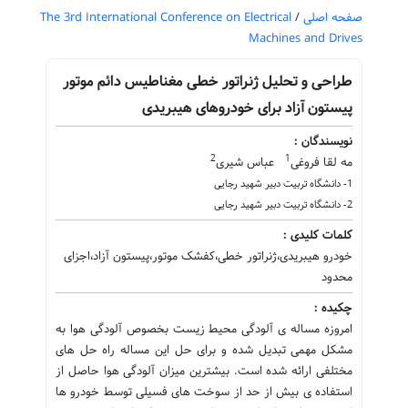
صفحه اصلی
/
The 3rd International Conference on Electrical
Machines and Drives
طراحی و تحلیل ژنراتور خطی مغناطیس دائم موتور
پیستون آزاد برای خودروهای هیبریدی
نویسندگان :
2
1
مه لقا فروغی
عباس شیری
1- دانشگاه تربیت دبیر شهید رجایی
2- دانشگاه تربیت دبیر شهید رجایی
کلمات کلیدی :
خودرو هیبریدی،ژنراتور خطی،کفشک موتور،پیستون آزاد،اجزای
محدود
چکیده :
امروزه مساله ی آلودگی محیط زیست بخصوص آلودگی هوا به
مشکل مهمی تبدیل شده و برای حل این مساله راه حل های
مختلفی ارائه شده است. بیشترین میزان آلودگی هوا حاصل از
استفاده ی بیش از حد از سوخت های فسیلی توسط خودرو ها