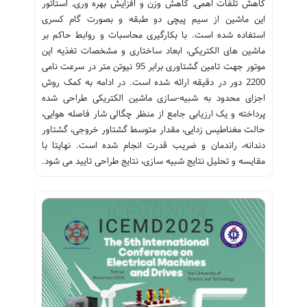
کاهش تلفات اهمی⸲ کاهش وزن و افزایش بهره وری⸲ استاتور
این ماشین از سیم پیچی دو طبقه و بصورت گام کسری
استفاده شده است. با بکارگیری محاسبات و روابط حاکم بر
ماشین های الکتریکی، ابعاد ساختاری و مشخصات تغذیه این
موتور جهت تامین گشتاوری برابر 95 نیوتن متر در سرعت نامی
2200 دور در دقیقه ارائه شده است. در ادامه به کمک روش
اجزای محدود به شبیه-سازی ماشین الکتریکی طراحی شده
پرداخته و یک ارزیابی جامع از منظر چگالی شار فاصله هوایی،
حالت مغناطیس زدایی، مقدار متوسط گشتاور خروجی، گشتاور
دندانه، راندمان و ضریب قدرت انجام شده است. نهایتا با
مقایسه و تحلیل نتایج شبیه سازی، نتایج طراحی تایید می شود.