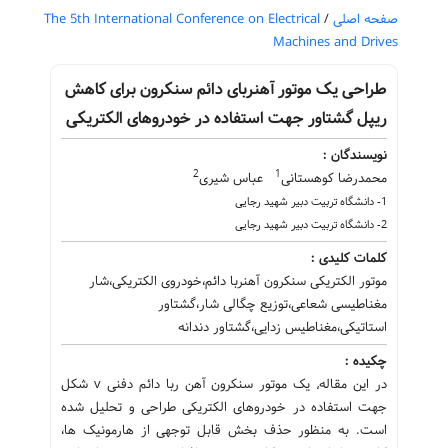
صفحه اصلی
/
The 5th International Conference on Electrical
Machines and Drives
طراحی یک موتور آهنربای دائم سنکرون برای کاهش
ریپل گشتاور جهت استفاده در خودروهای الکتریکی
نویسندگان :
2
1
محمدرضا کوهستانی
عباس شیری
1- دانشگاه تربیت دبیر شهید رجایی
2- دانشگاه تربیت دبیر شهید رجایی
کلمات کلیدی :
موتور الکتریکی سنکرون آهنربا دائم،خودروی الکتریکی،شار
مغناطیسی شعاعی،توزیع چگالی شار،گشتاور
استاتیکی،مغناطیس زدایی،گشتاور دندانه
چکیده :
در این مقاله⸲ یک موتور سنکرون آهن ربا دائم دفنی v شکل
جهت استفاده در خودروهای الکتریکی طراحی و تحلیل شده
است. به منظور حذف بخش قابل توجهی از هارمونیک ها،