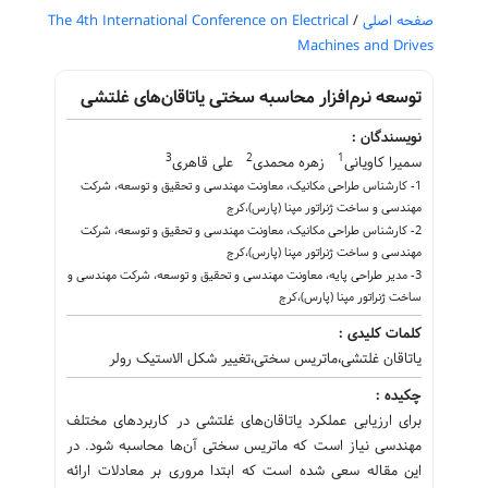
صفحه اصلی
/
The 4th International Conference on Electrical
Machines and Drives
توسعه نرم‌افزار محاسبه سختی یاتاقان‌های غلتشی
نویسندگان :
3
2
1
سمیرا کاویانی
زهره محمدی
علی قاهری
1- کارشناس طراحی مکانیک، معاونت مهندسی و تحقیق و توسعه، شرکت
مهندسی و ساخت ژنراتور مپنا (پارس)،کرج
2- کارشناس طراحی مکانیک، معاونت مهندسی و تحقیق و توسعه، شرکت
مهندسی و ساخت ژنراتور مپنا (پارس)،کرج
3- مدیر طراحی پایه، معاونت مهندسی و تحقیق و توسعه، شرکت مهندسی و
ساخت ژنراتور مپنا (پارس)،کرج
کلمات کلیدی :
یاتاقان غلتشی،ماتریس سختی،تغییر شکل الاستیک رولر
چکیده :
برای ارزیابی عملکرد یاتاقان‌های غلتشی در کاربردهای مختلف
مهندسی نیاز است که ماتریس سختی آن‌ها محاسبه شود. در
این مقاله سعی شده است که ابتدا مروری بر معادلات ارائه