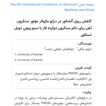
صفحه اصلی
/
The 4th International Conference on Electrical
Machines and Drives
کاهش ریپل گشتاور در درایو ماژولار موتور سنکرون
آهن ربای دائم سنکرون دوازده فاز با سیم پیچی دوبل
استاتور
نویسندگان :
2
1
داوود ملکی
ابوالفضل حلوایی نیاسر
1- University of Kashan
2- University of Kashan
کلمات کلیدی :
درایو،موتور PMSM دوازده‌فاز با سیم‌پیچی دوبل استاتور،اینورتر
پل H،قابلیت اطمینان،کنترل‌کننده تناسبی-رزونانسی،کنترل
تحمل‌پذیر خطا
چکیده :
در درایوهای الکتریکی سیستم های پیشرانه دریایی به ویژه در
شناورهای زیرسطحی، موتورهای PMSM چندفاز برای افزایش