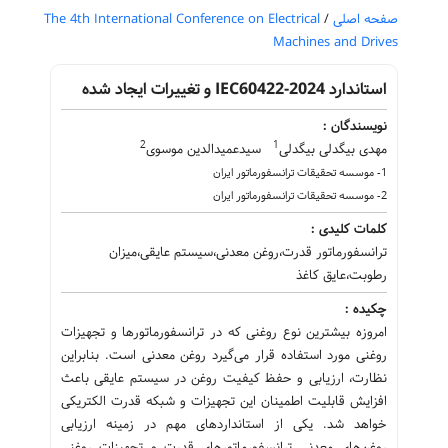
صفحه اصلی
/
The 4th International Conference on Electrical
Machines and Drives
استاندارد IEC60422-2024 و تغییرات ایجاد شده
نویسندگان :
2
1
مهدی بیگدلی بیگدلی
سیدعمیدالدین موسوی
1- موسسه تحقیقات ترانسفورماتور ایران
2- موسسه تحقیقات ترانسفورماتور ایران
کلمات کلیدی :
ترانسفورماتور قدرت،روغن معدنی،سیستم عایقی،میزان
رطوبت،عایق کاغذ
چکیده :
امروزه بیشترین نوع روغنی که در ترانسفورماتورها و تجهیزات
روغنی مورد استفاده قرار می‌گیرد روغن معدنی است. بنابراین
نظارت، ارزیابی و حفظ کیفیت روغن در سیستم عایقی باعث
افزایش قابلیت اطمینان این تجهیزات و شبکه قدرت الکتریکی
خواهد شد. یکی از استانداردهای مهم در زمینه ارزیابی
روغن‌‌های معدنی ترانسفورماتورهای قدرت و تجهیزات روغنی