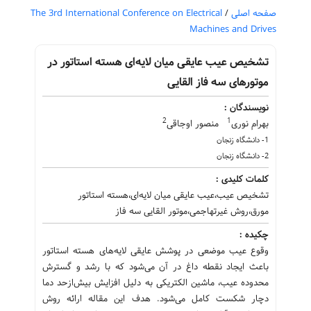
صفحه اصلی
/
The 3rd International Conference on Electrical
Machines and Drives
تشخیص عیب عایقی میان لایه‌ای هسته استاتور در
موتورهای سه فاز القایی
نویسندگان :
2
1
بهرام نوری
منصور اوجاقی
1- دانشگاه زنجان
2- دانشگاه زنجان
کلمات کلیدی :
تشخیص عیب،عیب عایقی میان لایه‌ای،هسته استاتور
مورق،روش غیرتهاجمی،موتور القایی سه فاز
چکیده :
وقوع عیب موضعی در پوشش عایقی لایه‌های هسته استاتور
باعث ایجاد نقطه داغ در آن می‌شود که با رشد و گسترش
محدوده عیب، ماشین الکتریکی به دلیل افزایش بیش‌ازحد دما
دچار شکست کامل می‌شود. هدف این مقاله ارائه روش