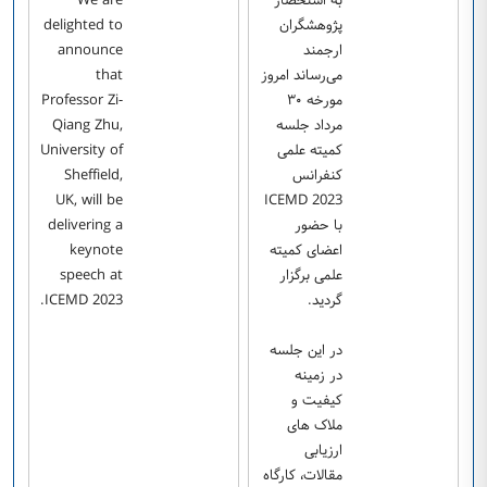
پژوهشگران
delighted to
ارجمند
announce
می‌رساند امروز
that
مورخه ۳۰
Professor Zi-
مرداد جلسه
Qiang Zhu,
کمیته علمی
University of
کنفرانس
Sheffield,
UK, will be
ICEMD 2023
با حضور
delivering a
اعضای کمیته
keynote
علمی برگزار
speech at
گردید.
ICEMD 2023.
در این جلسه
در زمینه
کیفیت و
ملاک های
ارزیابی
مقالات، کارگاه