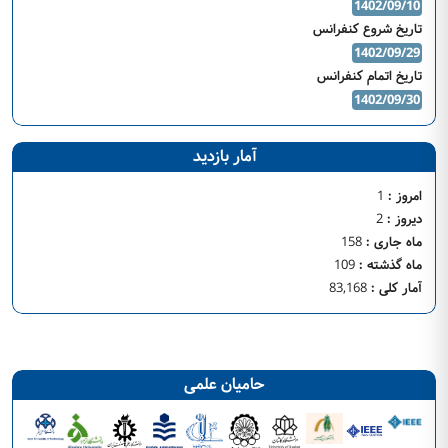
1402/09/10
تاریخ شروع کنفرانس
1402/09/29
تاریخ اتمام کنفرانس
1402/09/30
آمار بازدید
امروز :
1
دیروز :
2
ماه جاری :
158
ماه گذشته :
109
آمار کلی :
83,168
حامیان علمی