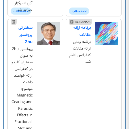
آذرماه برگزار
خواهد شد.
ادامه مطلب
ادامه مطلب
1402/09/25
برنامه ارائه
سخنرانی
مقالات
پروفسور
برنامه زمانی
Zhu
ارائه مقالات
پروفسور Zhu
کنفرانس اعلام
به عنوان
شد.
سخنران کلیدی
در کنفرانس
ارائه خواهند
داشت.
موضوع:
Magnetic
Gearing and
Parasitic
Effects in
Fractional-
Slot and