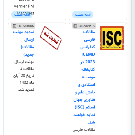
Vernier PM
Machines
ادامه مطلب
ادامه مطلب
1402/08/06
1402/09/15
مقالات
تمدید مهلت
فارسی
ارسال
کنفرانس
مقالات(
ICEMD
جدید)
2023 در
مهلت ارسال
مقالات تا
کتابخانه
تاریخ 20 آبان
موسسه
ماه 1402
استنادی و
تمدید شد.
پایش علم و
فناوری جهان
اسلام (ISC)
نمایه خواهند
شد.
مقالات فارسی