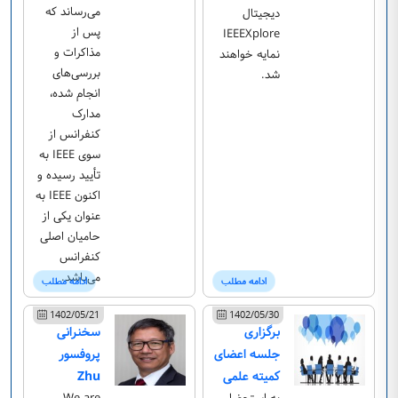
می‌رساند که
دیجیتال
پس از
IEEEXplore
مذاکرات و
نمایه خواهند
بررسی‌های
شد.
انجام شده،
مدارک
کنفرانس از
سوی IEEE به
تأیید رسیده و
اکنون IEEE به
عنوان یکی از
حامیان اصلی
کنفرانس
می‌باشد.
ادامه مطلب
ادامه مطلب
1402/05/21
1402/05/30
برگزاری
سخنرانی
جلسه اعضای
پروفسور
کمیته علمی
Zhu
به استحضار
We are